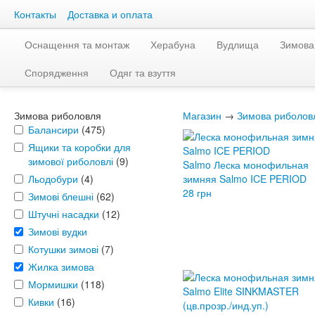
Контакты
Доставка и оплата
Оснащення та монтаж
Херабуна
Вудлища
Зимова
Спорядження
Одяг та взуття
Зимова риболовля
Магазин
→
Зимова риболов
Балансири
(475)
Ящики та коробки для
зимової риболовлі
(9)
Salmo Леска монофильная
Льодобури
(4)
зимняя Salmo ICE PERIOD
28 грн
Зимові блешні
(62)
Штучні насадки
(12)
Зимові вудки
Котушки зимові
(7)
Жилка зимова
Мормишки
(118)
Кивки
(16)