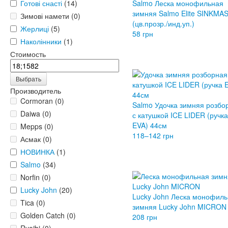
Готові снасті
(14)
Salmo Леска монофильная
зимняя Salmo Elite SINKMA
Зимові намети (0)
(цв.прозр./инд.уп.)
Жерлиці
(5)
58 грн
Наколінники
(1)
Стоимость
Выбрать
Производитель
Cormoran (0)
Salmo Удочка зимняя розбо
Daiwa (0)
с катушкой ICE LIDER (ручка
EVA) 44см
Mepps (0)
118–142 грн
Асмак (0)
НОВИНКА
(1)
Salmo
(34)
Norfin (0)
Lucky John
(20)
Lucky John Леска монофил
Tica (0)
зимняя Lucky John MICRON
Golden Catch (0)
208 грн