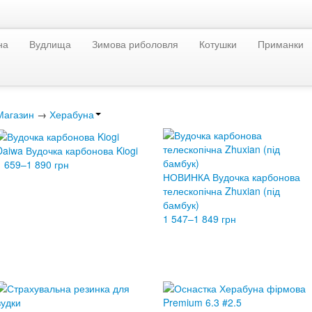
на
Вудлища
Зимова риболовля
Котушки
Приманки
Магазин
→
Херабуна
Daiwa Вудочка карбонова Kiogi
1 659–1 890 грн
НОВИНКА Вудочка карбонова
телескопічна Zhuxian (під
бамбук)
1 547–1 849 грн