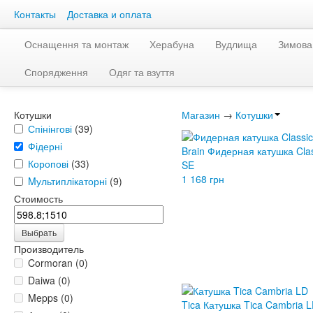
Контакты
Доставка и оплата
Оснащення та монтаж
Херабуна
Вудлища
Зимова
Спорядження
Одяг та взуття
Котушки
Магазин
→
Котушки
Спінінгові
(39)
Фідерні
Brain Фидерная катушка Cla
Коропові
(33)
SE
1 168 грн
Mультиплікаторні
(9)
Стоимость
Выбрать
Производитель
Cormoran (0)
Daiwa (0)
Mepps (0)
Tica Катушка Tica Cambria 