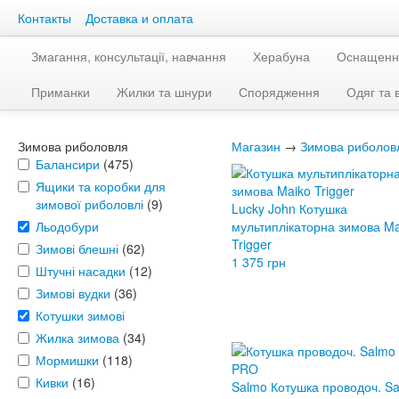
Контакты
Доставка и оплата
Змагання, консультації, навчання
Херабуна
Оснащенн
Приманки
Жилки та шнури
Спорядження
Одяг та 
Зимова риболовля
Магазин
→
Зимова риболов
Балансири
(475)
Ящики та коробки для
зимової риболовлі
(9)
Lucky John Котушка
Льодобури
мультиплікаторна зимова Ma
Trigger
Зимові блешні
(62)
1 375 грн
Штучні насадки
(12)
Зимові вудки
(36)
Котушки зимові
Жилка зимова
(34)
Мормишки
(118)
Кивки
(16)
Salmo Котушка проводоч. S