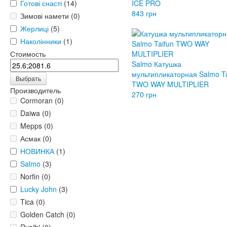
Готові снасті
(14)
ICE PRO
843 грн
Зимові намети (0)
Жерлиці
(5)
Наколінники
(1)
Стоимость
Salmo Катушка
мультипликаторная Salmo Ta
Выбрать
TWO WAY MULTIPLIER
Производитель
270 грн
Cormoran (0)
Daiwa (0)
Mepps (0)
Асмак (0)
НОВИНКА
(1)
Salmo
(3)
Norfin (0)
Lucky John
(3)
Tica (0)
Golden Catch (0)