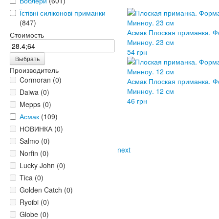
Воблери
(601)
Їстівні силіконові приманки
(847)
Асмак Плоская приманка. 
Стоимость
Минноу. 23 см
54 грн
Выбрать
Производитель
Cormoran (0)
Асмак Плоская приманка. 
Минноу. 12 см
Daiwa (0)
46 грн
Mepps (0)
Асмак
(109)
НОВИНКА (0)
Salmo (0)
next
Norfin (0)
Lucky John (0)
Tica (0)
Golden Catch (0)
Ryoibi (0)
Globe (0)