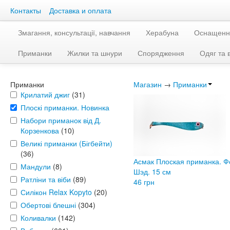
Контакты
Доставка и оплата
Змагання, консультації, навчання
Херабуна
Оснащенн
Приманки
Жилки та шнури
Спорядження
Одяг та 
Приманки
Магазин
→
Приманки
Крилатий джиг
(31)
Плоскі приманки. Новинка
Набори приманок від Д.
Корзенкова
(10)
Великі приманки (Бігбейти)
(36)
Асмак Плоская приманка. 
Мандули
(8)
Шэд. 15 см
Ратліни та віби
(89)
46 грн
Силікон Relax Kopyto
(20)
Обертові блешні
(304)
Коливалки
(142)