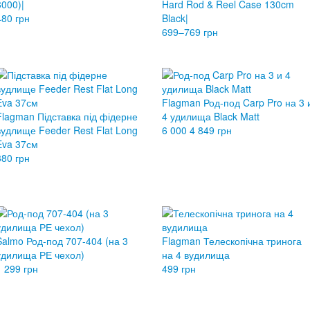
3000)|
Hard Rod & Reel Case 130cm
480 грн
Black|
699–769 грн
Flagman Род-под Carp Pro на 3 
Flagman Підставка під фідерне
4 удилища Black Matt
вудлище Feeder Rest Flat Long
6 000
4 849 грн
Eva 37см
380 грн
Salmo Род-под 707-404 (на 3
Flagman Телескопічна тринога
удилища РЕ чехол)
на 4 вудилища
1 299 грн
499 грн