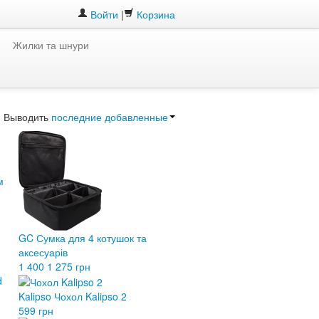
Войти
|
Корзина
Жилки та шнури
Выводить
последние добавленные
м
GC Сумка для 4 котушок та
аксесуарів
1 400
1 275 грн
Kalipso Чохол Kalipso 2
599 грн