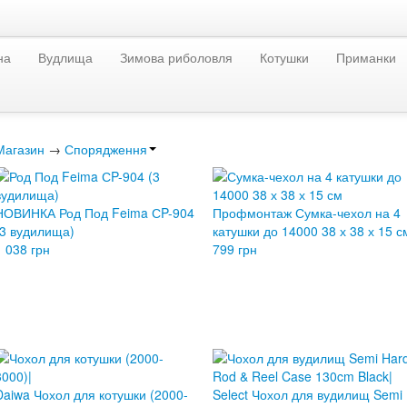
на
Вудлища
Зимова риболовля
Котушки
Приманки
Магазин
→
Спорядження
НОВИНКА Род Под Feima СP-904
Профмонтаж Сумка-чехол на 4
(3 вудилища)
катушки до 14000 38 х 38 х 15 с
1 038 грн
799 грн
Daiwa Чохол для котушки (2000-
Select Чохол для вудилищ Semi