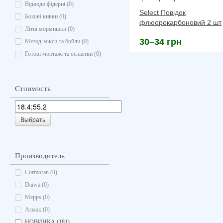
Відводи фідерні (0)
Select Повідок
Бокові кивки (0)
флюорокарбоновий 2 шт
Літні мормишки (0)
30–34 грн
Метод-мікси та бойли (0)
Готові монтажі та оснастки (0)
Стоимость
Выбрать
Производитель
Cormoran (0)
Daiwa (0)
Mepps (0)
Асмак (0)
НОВИНКА
(181)