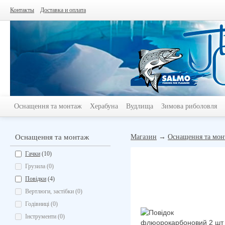
Контакты
Доставка и оплата
Оснащення та монтаж
Херабуна
Вудлища
Зимова риболовля
Оснащення та монтаж
Магазин
→
Оснащення та мон
Гачки
(10)
Грузила (0)
Повідки
(4)
Вертлюги, застібки (0)
Годівниці (0)
Інструменти (0)