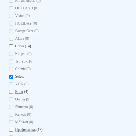
FLAMBEAU (0)
OUTLAND (0)
Vision (0)
HOLIDAY (0)
Savage Gear (0)
Akara (0)
Cobra
(14)
Kalipso (0)
Tsu Yoki (0)
Colmic (0)
Select
YGK (0)
Brain
(4)
Owner (0)
Shimano (0)
Keitech (0)
M5Kraft (0)
Профмонтаж
(17)