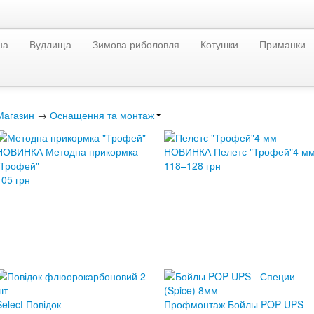
на
Вудлища
Зимова риболовля
Котушки
Приманки
Магазин
→
Оснащення та монтаж
НОВИНКА Методна прикормка
НОВИНКА Пелетс "Трофей"4 м
"Трофей"
118–128 грн
105 грн
Select Повідок
Профмонтаж Бойлы POP UPS -