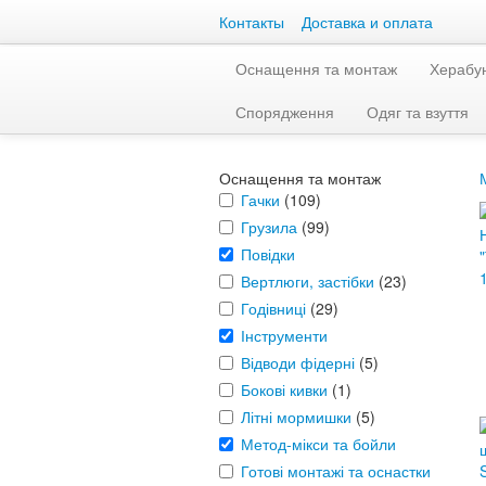
Контакты
Доставка и оплата
Оснащення та монтаж
Херабу
Спорядження
Одяг та взуття
Оснащення та монтаж
Гачки
(109)
Грузила
(99)
Повідки
Вертлюги, застібки
(23)
Годівниці
(29)
Інструменти
Відводи фідерні
(5)
Бокові кивки
(1)
Літні мормишки
(5)
Метод-мікси та бойли
Готові монтажі та оснастки