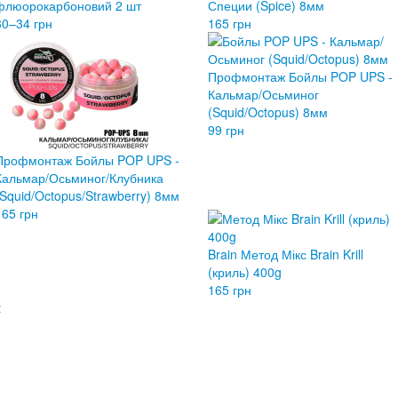
флюорокарбоновий 2 шт
Специи (Spice) 8мм
30–34 грн
165 грн
Профмонтаж Бойлы POP UPS -
Кальмар/Осьминог
(Squid/Octopus) 8мм
99 грн
Профмонтаж Бойлы POP UPS -
Кальмар/Осьминог/Клубника
(Squid/Octopus/Strawberry) 8мм
165 грн
Brain Метод Мікс Brain Krill
(криль) 400g
165 грн
t