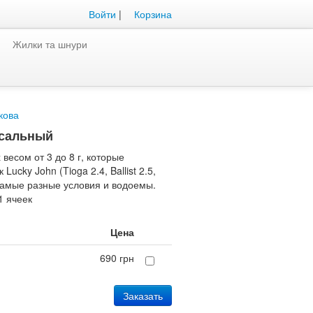
Войти
|
Корзина
Жилки та шнури
кова
сальный
весом от 3 до 8 г, которые
ucky John (Tioga 2.4, Ballist 2.5,
 самые разные условия и водоемы.
1
ячеек
Цена
690 грн