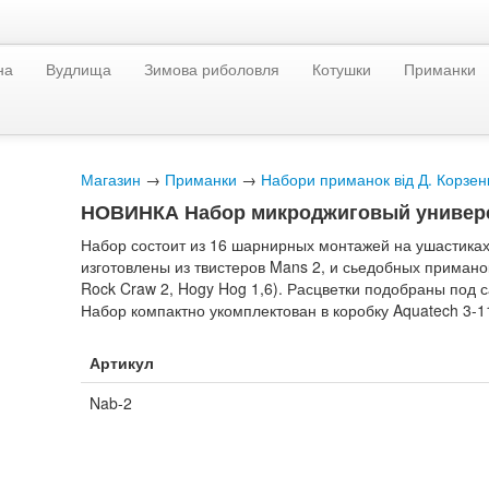
на
Вудлища
Зимова риболовля
Котушки
Приманки
Магазин
→
Приманки
→
Набори приманок від Д. Корзен
НОВИНКА Набор микроджиговый универ
Набор состоит из 16 шарнирных монтажей на ушастиках 
изготовлены из твистеров Mans 2, и сьедобных приманок L
Rock Craw 2, Hogy Hog 1,6). Расцветки подобраны под
Набор компактно укомплектован в коробку Aquatech
3-1
Артикул
Nab-2