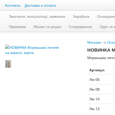
Контакты
Доставка и оплата
Змагання, консультації, навчання
Херабуна
Оснащенн
Приманки
Жилки та шнури
Спорядження
Одяг та 
Магазин
→
Осн
НОВИНКА Мо
Мормышка летняя
Артикул
Лм-06
Лм-08
Лм-10
Лм-12